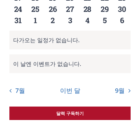
력
정
정
정
정
정
정
정
다.
일
일
일
일
일
일
일
기
0
0
0
0
0
0
0
24
25
26
27
28
29
30
정
정
정
정
정
정
정
일
일
일
일
일
일
일
탐
0
0
0
0
0
0
0
31
1
2
3
4
5
6
정
정
정
정
정
정
정
일
일
일
일
일
일
색
일
정
정
정
정
정
정
정
다가오는 일정가 없습니다.
공
지
이 날엔 이벤트가 없습니다.
공
지
7월
이번 달
9월
달력 구독하기