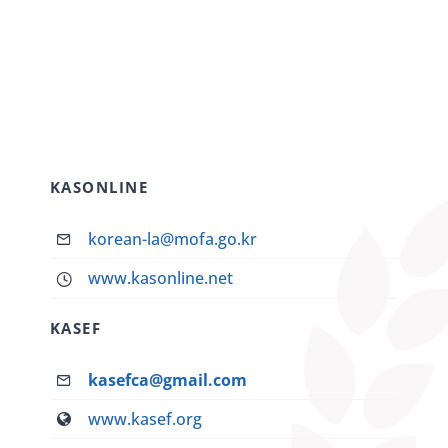
KASONLINE
korean-la@mofa.go.kr
www.kasonline.net
KASEF
kasefca@gmail.com
www.kasef.org