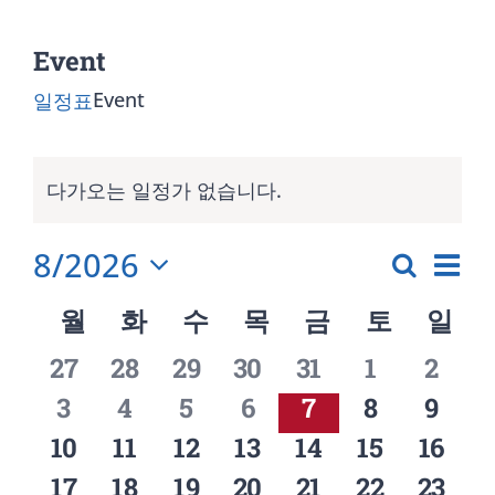
검
색:
Event
Event
일정표
일
다가오는 일정가 없습니다.
정
공
표
지
이
8/2026
일
월
벤
검
날
정
트
일
월
화
수
목
금
토
일
짜
색
표
뷰
월
화
수
목
금
토
일
정
를
0
0
0
0
0
0
하
0
27
28
29
30
31
1
2
탐
요
요
요
요
요
요
요
검
표
선
일
일
일
일
일
일
일
기
0
0
0
0
0
0
0
3
4
5
6
7
8
9
색
일
일
일
일
일
일
일
색
택
의
정
정
정
정
정
정
정
일
일
일
일
일
일
일
0
0
0
0
0
0
0
10
11
12
13
14
15
16
합
및
달
정
정
정
정
정
정
정
일
일
일
일
일
일
일
니
0
0
0
0
0
0
0
17
18
19
20
21
22
23
보