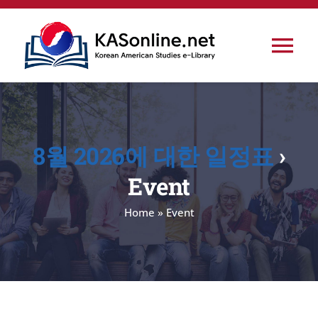
콘
텐
Tog
츠
로
Nav
Home
건
너
8월 2026에 대한 일정표
›
Korea
뛰
Event
기
Korean Studies
Home
»
Event
Korean American Studies
Conferences & Events